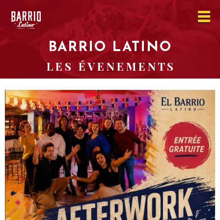
BARRIO LATINO
L E S É V E N E M E N T S