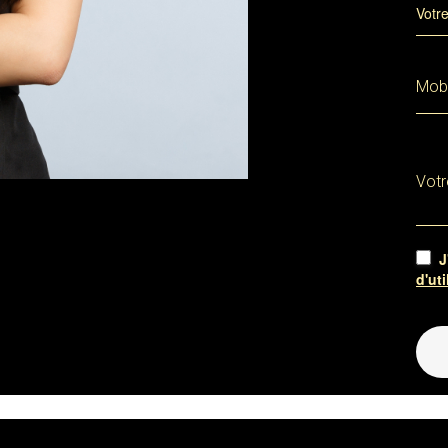
Votr
Mobi
Votr
J
d'uti