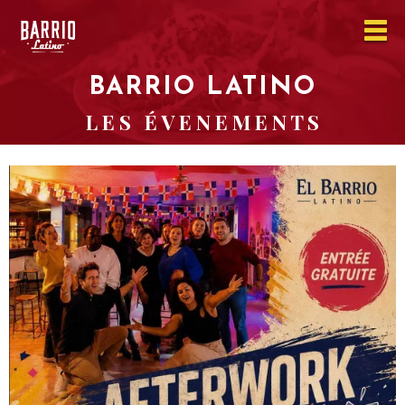
BARRIO LATINO
L E S É V E N E M E N T S