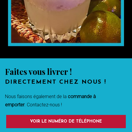
Faites vous livrer !
DIRECTEMENT CHEZ NOUS !
Nous faisons également de la
commande à
emporter
. Contactez-nous !
VOIR LE NUMÉRO DE TÉLÉPHONE