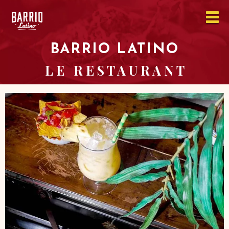
BARRIO LATINO
L E R E S T A U R A N T