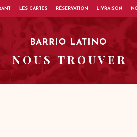
RANT
LES CARTES
RÉSERVATION
LIVRAISON
NO
BARRIO LATINO
N O U S T R O U V E R