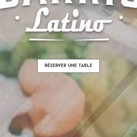
RÉSERVER UNE TABLE
RÉSERVER UNE TABLE